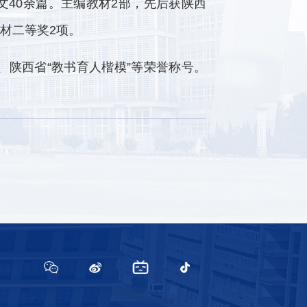
论文40余篇。主编教材2部，先后获陕西
材二等奖2项。
、陕西省“教书育人楷模”等荣誉称号。