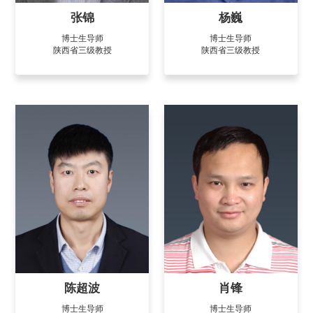
张锦
杨巍
博士生导师
博士生导师
陕西省三级教授
陕西省三级教授
陈超波
肖锋
博士生导师
博士生导师