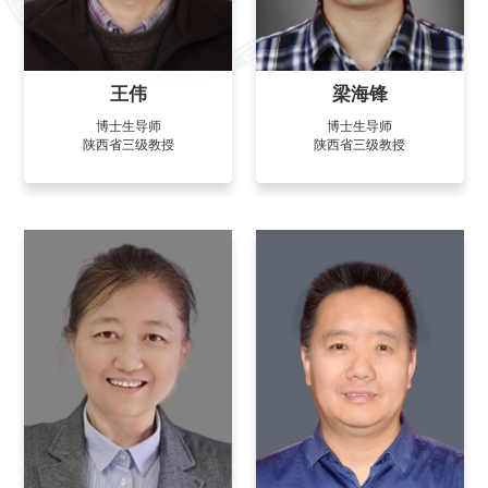
王伟
梁海锋
博士生导师
博士生导师
陕西省三级教授
陕西省三级教授