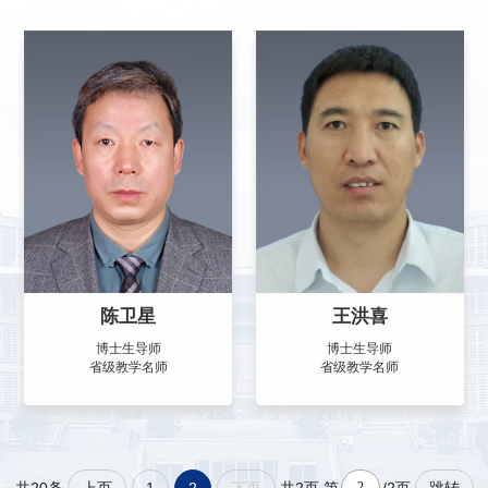
陈卫星
王洪喜
博士生导师
博士生导师
省级教学名师
省级教学名师
上页
1
2
下页
跳转
共20条
共2页
第
/2页