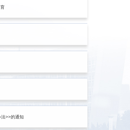
教育
>
>
>
>
法>>的通知
>