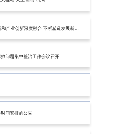
赵刚在调研科技创新和秦创原建设工作时强调 推动科技创新和产业创新深度融合 不断塑造发展新动能新优势
>
腐败问题集中整治工作会议召开
>
>
会时间安排的公告
>