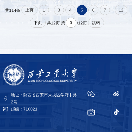
...
...
上页
1
3
4
5
6
7
12
共114条
下页
跳转
共12页
第
/12页
地址：陕西省西安市未央区学府中路
2号
邮编：710021