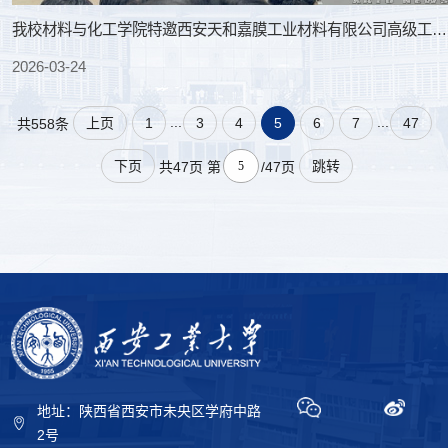
我校材料与化工学院特邀西安天和嘉膜工业材料有限公司高级工程师刘卫清作学术报告
2026-03-24
...
...
上页
1
3
4
5
6
7
47
共558条
下页
跳转
共47页
第
/47页
地址：陕西省西安市未央区学府中路
2号