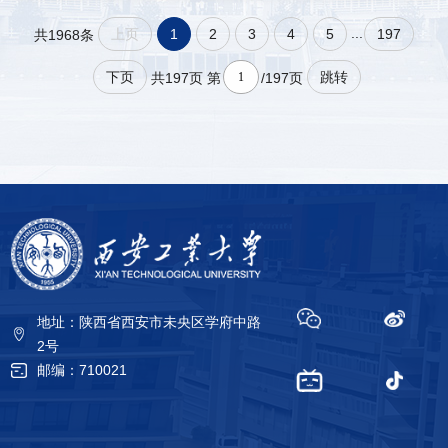
...
上页
1
2
3
4
5
197
共1968条
下页
跳转
共197页
第
/197页
地址：陕西省西安市未央区学府中路
2号
邮编：710021