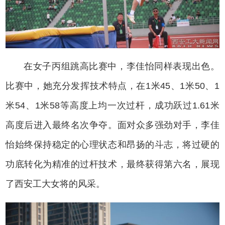
在女子丙组跳高比赛中，李佳怡同样表现出色。
比赛中，她充分发挥技术特点，在1米45、1米50、1
米54、1米58等高度上均一次过杆，成功跃过1.61米
高度后进入最终名次争夺。面对众多强劲对手，李佳
怡始终保持稳定的心理状态和昂扬的斗志，将过硬的
功底转化为精准的过杆技术，最终获得第六名，展现
了西安工大女将的风采。