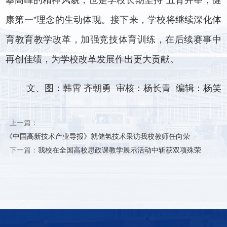
攀高峰的精神风貌，也是学校长期坚持“五育并举，健
康第一”理念的生动体现。接下来，学校将继续深化体
育教育教学改革，加强竞技体育训练，在后续赛事中
再创佳绩，为学校改革发展作出更大贡献。
文、图：韩霄 齐朝勇 审核：杨长青 编辑：杨笑
上一篇：
《中国高新技术产业导报》就储氢技术采访我校教师任向荣
下一篇：
我校在全国高校思政课教学展示活动中斩获双项殊荣