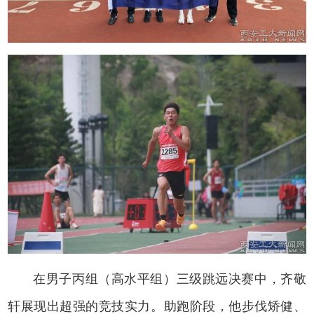
在男子丙组（高水平组）三级跳远决赛中，齐敬
轩展现出超强的竞技实力。助跑阶段，他步伐矫健、