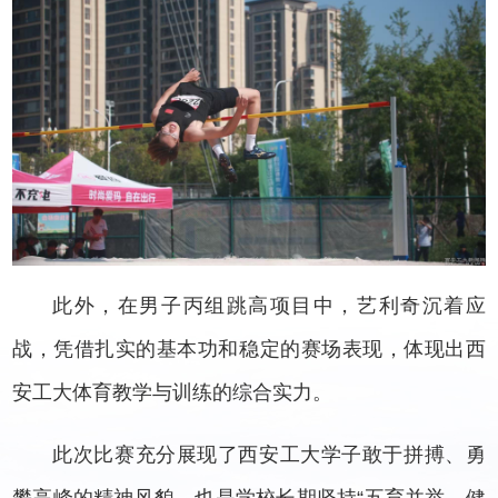
此外，在男子丙组跳高项目中，艺利奇沉着应
战，凭借扎实的基本功和稳定的赛场表现，体现出西
安工大体育教学与训练的综合实力。
此次比赛充分展现了西安工大学子敢于拼搏、勇