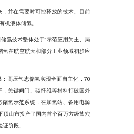
来，并在需要时可控释放的技术。目前
有机液体储氢。
储氢技术整体处于“示范应用为主、局
储氢在航空航天和部分工业领域初步应
：高压气态储氢实现全面自主化，70
平，关键阀门、碳纤维等材料打破国外
态储氢示范系统，在加氢站、备用电源
平顶山市投产了国内首个百万方级盐穴
验证阶段。