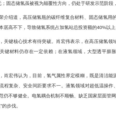
15元；固态储氢虽被视为颠覆性方向，仍处于研发示范阶
荣介绍道，高压储氢瓶的碳纤维复合材料、固态储氢用的
本居高不下，导致储氢系统占加氢站总投资额的40%以上
，关键核心技术有待突破。肖宏伟表示，在高压储氢领域
关键材料仍存在一定依赖；在液氢领域，大型透平膨
，肖宏伟认为，目前，氢气属性界定模糊，既是清洁能
流程复杂、安全间距要求不一。液氢领域对超低温操作
范仍不够健全。电氢耦合机制不顺畅、缺乏国家层面管网
模”的步伐。