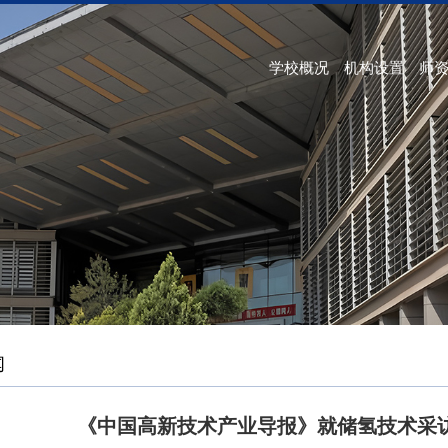
学校概况
机构设置
师
闻
《中国高新技术产业导报》就储氢技术采