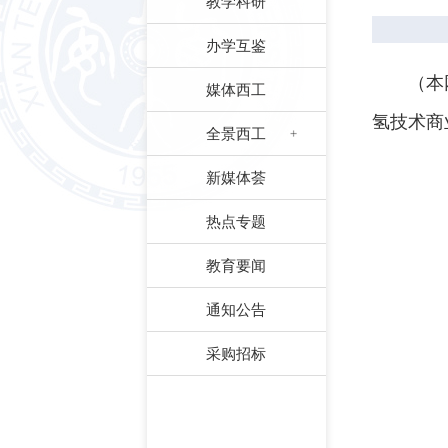
教学科研
办学互鉴
（本
媒体西工
氢技术商
全景西工
新媒体荟
热点专题
教育要闻
通知公告
采购招标