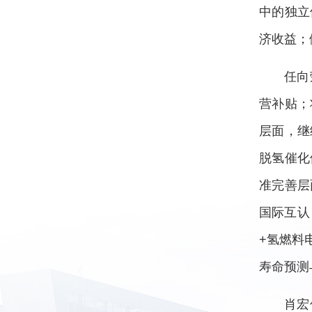
中的独立
济收益；
任向
营补贴；
层面，继
脱氢催化
准完善层
国际互认
+氢燃料
寿命预测
肖宏