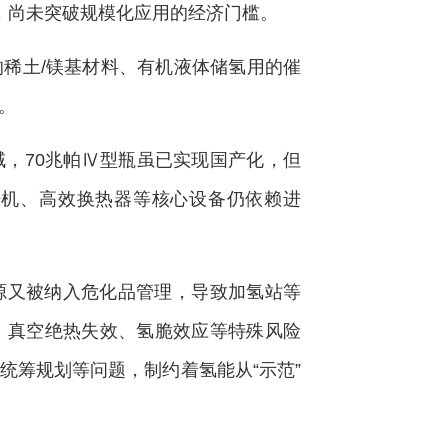
段，尚未突破规模化应用的经济门槛。
稀土/镁基材料、有机液体储氢用的催
。
，70兆帕Ⅳ型瓶虽已实现国产化，但
胀机、高效换热器等核心设备仍依赖进
源又被纳入危化品管理，导致加氢站等
、真空绝热失效、氢脆效应等特殊风险
统筹规划等问题，制约着氢能从“示范”