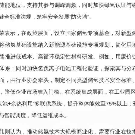
储能地位，支持其参与调峰调频，同时加快绿氢认证与
健全标准法规，筑牢安全发展“防火墙”。
荣表示，在政策层面，设立国家储氢专项基金，对新型
将储氢基础设施纳入新能源基础设施专项规划，简化用
续推进低成本、高循环稳定性材料研发。例如，用廉价
体系；同时加快氢负离子电池工程化验证，探索其与分
面，由行业协会牵头，制定不同类型储氢技术安全标准
，降低企业市场准入门槛。在系统集成层面，在工业园区
电池+余热利用”多联供系统，提升整体能效至75%以上
与智能调度，降低运维成本。
伟则认为，推动储氢技术大规模商业化，需要行业在技