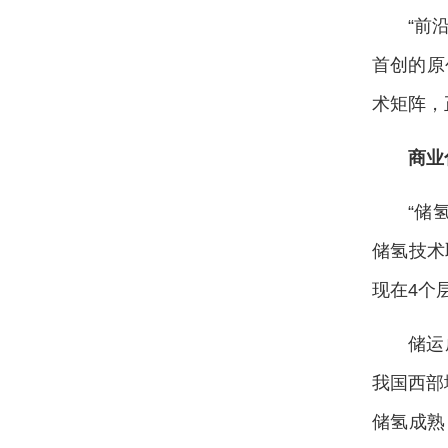
“前
首创的原
术矩阵，
商业
“储
储氢技术
现在4个
储运
我国西部
储氢成熟