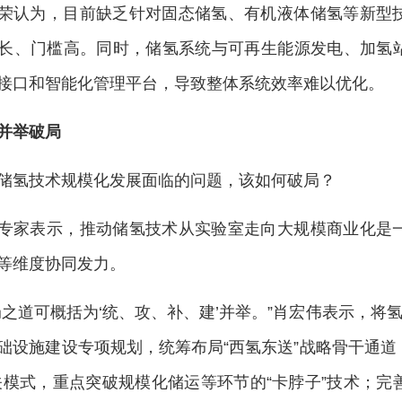
荣认为，目前缺乏针对固态储氢、有机液体储氢等新型
长、门槛高。同时，储氢系统与可再生能源发电、加氢
接口和智能化管理平台，导致整体系统效率难以优化。
并举破局
储氢技术规模化发展面临的问题，该如何破局？
专家表示，推动储氢技术从实验室走向大规模商业化是
等维度协同发力。
局之道可概括为‘统、攻、补、建’并举。”肖宏伟表示，将
础设施建设专项规划，统筹布局“西氢东送”战略骨干通道，
关模式，重点突破规模化储运等环节的“卡脖子”技术；